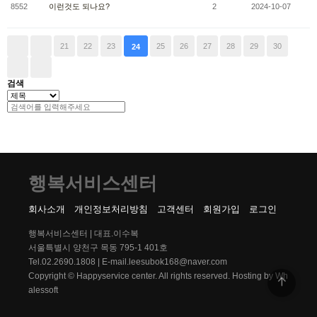
8552
이런것도 되나요?
2
2024-10-07
21
22
23
25
26
27
28
29
30
24
검색
행복서비스센터
회사소개
개인정보처리방침
고객센터
회원가입
로그인
행복서비스센터 | 대표.이수복
서울특별시 양천구 목동 795-1 401호
Tel.02.2690.1808 | E-mail.leesubok168@naver.com
Copyright ©
Happyservice center
. All rights reserved.
Hosting by Wh
alessoft